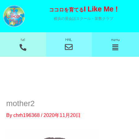
内
I Like Me !
ココロを育てる
容
横浜の英会話スクール・算数クラブ
を
ス
MAIL
tel
menu
キ
メ
メ
ニ
ニ
ッ
ュ
ュ
プ
ー
ー
mother2
By
chrh196368
/
2020年11月20日