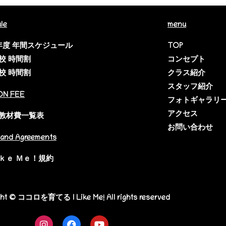
le
menu
6年度 年間スケジュール
TOP
校 時間割
コンセプト
校 時間割
クラス紹介
スタッフ紹介
ON FEE
フォトギャラリ
アクセス
教材費一覧表
お問い合わせ
and Agreements
ｋｅ Ｍｅ！規約
ght © ココロを育てる I Like Me! All rights reserved
I
F
Y