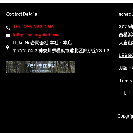
Contact Details
schedu
TEL. 045-262-0610
202
info@ilikeme.yokohama
西横浜
I Like Me合同会社 本社・本店
大倉山
〒222-0013 神奈川県横浜市港北区錦が丘23-1-3​
LESS
月謝・
Terms 
ＩＬｉ
Copyri