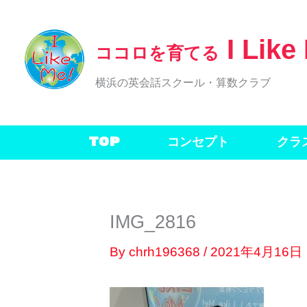
内
容
I Like
ココロを育てる
を
ス
横浜の英会話スクール・算数クラブ
キ
ッ
TOP
コンセプト
クラ
プ
IMG_2816
By
chrh196368
/
2021年4月16日