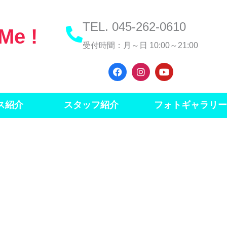
TEL. 045-262-0610
 Me !
受付時間：月～日 10:00～21:00
F
I
Y
a
n
o
c
s
u
e
t
t
b
a
u
ス紹介
スタッフ紹介
フォトギャラリー
o
g
b
o
r
e
k
a
m