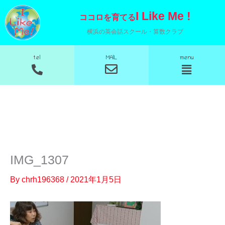
内
I Like Me !
ココロを育てる
容
横浜の英会話スクール・算数クラブ
を
ス
MAIL
tel
menu
メ
メ
キ
ニ
ニ
ッ
ュ
ュ
ー
ー
プ
IMG_1307
By
chrh196368
/
2021年1月5日