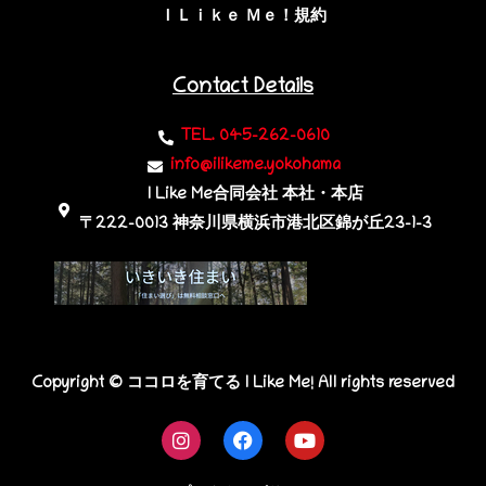
ＩＬｉｋｅ Ｍｅ！規約
Contact Details
TEL. 045-262-0610
info@ilikeme.yokohama
I Like Me合同会社 本社・本店
〒222-0013 神奈川県横浜市港北区錦が丘23-1-3​
Copyright © ココロを育てる I Like Me! All rights reserved
I
F
Y
n
a
o
s
c
u