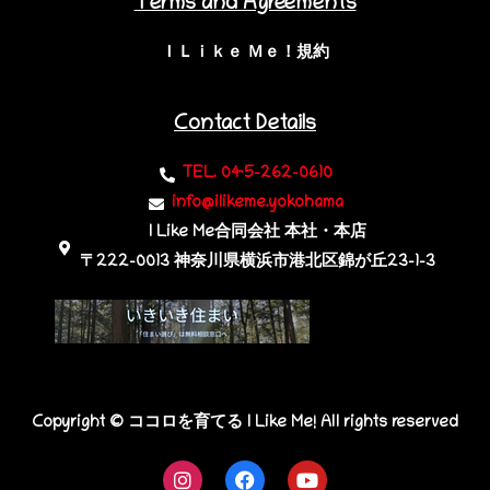
Terms and Agreements
ＩＬｉｋｅ Ｍｅ！規約
Contact Details
TEL. 045-262-0610
info@ilikeme.yokohama
I Like Me合同会社 本社・本店
〒222-0013 神奈川県横浜市港北区錦が丘23-1-3​
Copyright © ココロを育てる I Like Me! All rights reserved
I
F
Y
n
a
o