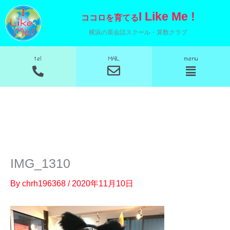
内
I Like Me !
ココロを育てる
容
横浜の英会話スクール・算数クラブ
を
ス
MAIL
tel
menu
メ
メ
キ
ニ
ニ
ッ
ュ
ュ
ー
ー
プ
IMG_1310
By
chrh196368
/
2020年11月10日