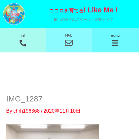
内
I Like Me !
ココロを育てる
容
横浜の英会話スクール・算数クラブ
を
ス
MAIL
tel
menu
メ
メ
キ
ニ
ニ
ッ
ュ
ュ
ー
ー
プ
IMG_1287
By
chrh196368
/
2020年11月10日