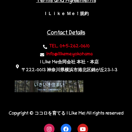
Terms and Agreements
ＩＬｉｋｅ Ｍｅ！規約
Contact Details
TEL. 045-262-0610
info@ilikeme.yokohama
I Like Me合同会社 本社・本店
〒222-0013 神奈川県横浜市港北区錦が丘23-1-3​
Copyright © ココロを育てる I Like Me! All rights reserved
I
F
Y
n
a
o