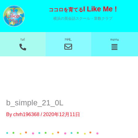
内
I Like Me !
ココロを育てる
容
横浜の英会話スクール・算数クラブ
を
ス
MAIL
tel
menu
キ
メ
メ
ニ
ニ
ッ
ュ
ュ
プ
ー
ー
b_simple_21_0L
By
chrh196368
/
2020年12月11日