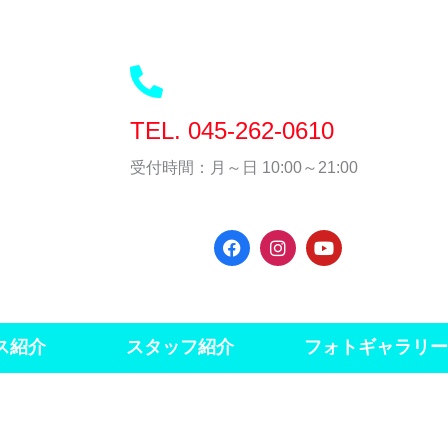
TEL. 045-262-0610
受付時間：月～日 10:00～21:00
F
I
Y
a
n
o
c
s
u
e
t
t
b
a
u
o
g
b
ス紹介
スタッフ紹介
フォトギャラリー
o
r
e
k
a
m