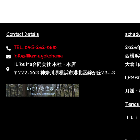
Contact Details
schedu
TEL. 045-262-0610
202
info@ilikeme.yokohama
西横浜
I Like Me合同会社 本社・本店
大倉山
〒222-0013 神奈川県横浜市港北区錦が丘23-1-3​
LESS
月謝・
Terms 
ＩＬｉ