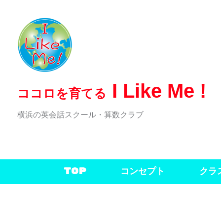
内
容
を
ス
キ
I Like Me !
ココロを育てる
ッ
プ
横浜の英会話スクール・算数クラブ
TOP
コンセプト
クラ