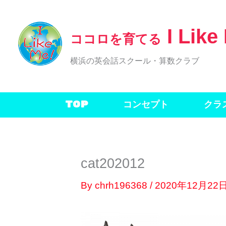
内
容
I Like
ココロを育てる
を
ス
横浜の英会話スクール・算数クラブ
キ
ッ
TOP
コンセプト
クラ
プ
cat202012
By
chrh196368
/
2020年12月22