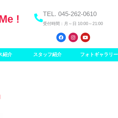
TEL. 045-262-0610
 Me !
受付時間：月～日 10:00～21:00
F
I
Y
a
n
o
c
s
u
e
t
t
b
a
u
ス紹介
スタッフ紹介
フォトギャラリー
o
g
b
o
r
e
k
a
m
日