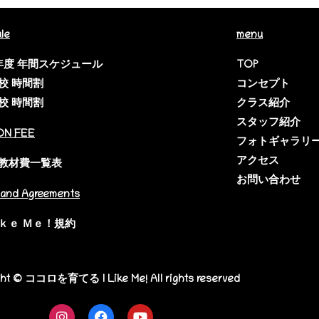
le
menu
6年度 年間スケジュール
TOP
校 時間割
コンセプト
校 時間割
クラス紹介
スタッフ紹介
ON FEE
フォトギャラリ
アクセス
教材費一覧表
お問い合わせ
and Agreements
ｋｅ Ｍｅ！規約
ght © ココロを育てる I Like Me! All rights reserved
I
F
Y