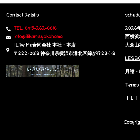
Contact Details
schedu
TEL. 045-262-0610
202
info@ilikeme.yokohama
西横浜
I Like Me合同会社 本社・本店
大倉山
〒222-0013 神奈川県横浜市港北区錦が丘23-1-3​
LESS
月謝・
Terms 
ＩＬｉ
Copyri