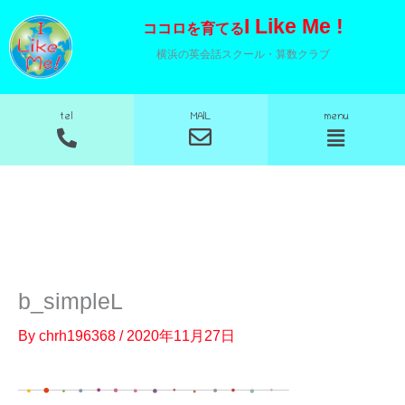
内
I Like Me !
ココロを育てる
容
横浜の英会話スクール・算数クラブ
を
ス
MAIL
tel
menu
キ
メ
メ
ニ
ニ
ッ
ュ
ュ
プ
ー
ー
b_simpleL
By
chrh196368
/
2020年11月27日