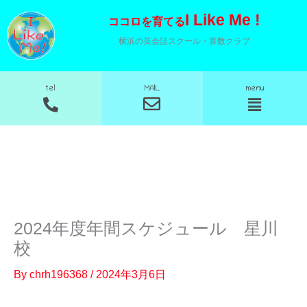
内
I Like Me !
ココロを育てる
容
横浜の英会話スクール・算数クラブ
を
ス
MAIL
tel
menu
キ
メ
メ
ニ
ニ
ッ
ュ
ュ
プ
ー
ー
2024年度年間スケジュール 星川
校
By
chrh196368
/
2024年3月6日