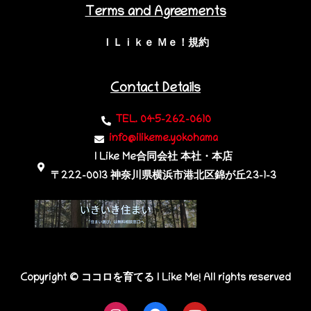
Terms and Agreements
ＩＬｉｋｅ Ｍｅ！規約
Contact Details
TEL. 045-262-0610
info@ilikeme.yokohama
I Like Me合同会社 本社・本店
〒222-0013 神奈川県横浜市港北区錦が丘23-1-3​
Copyright © ココロを育てる I Like Me! All rights reserved
I
F
Y