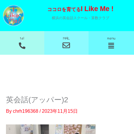
内
I Like Me !
ココロを育てる
容
横浜の英会話スクール・算数クラブ
を
ス
MAIL
tel
menu
キ
メ
メ
ニ
ニ
ッ
ュ
ュ
プ
ー
ー
英会話(アッパー)2
By
chrh196368
/
2023年11月15日